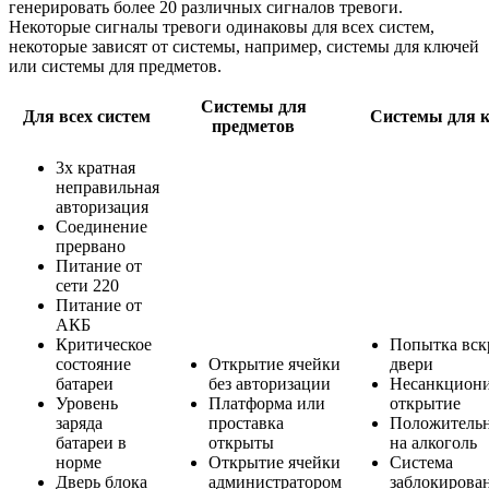
генерировать более 20 различных сигналов тревоги.
Некоторые сигналы тревоги одинаковы для всех систем,
некоторые зависят от системы, например, системы для ключей
или системы для предметов.
Системы для
Для всех систем
Системы для 
предметов
3х кратная
неправильная
авторизация
Соединение
прервано
Питание от
сети 220
Питание от
АКБ
Критическое
Попытка вск
состояние
Открытие ячейки
двери
батареи
без авторизации
Несанкцион
Уровень
Платформа или
открытие
заряда
проставка
Положительн
батареи в
открыты
на алкоголь
норме
Открытие ячейки
Система
Дверь блока
администратором
заблокирова