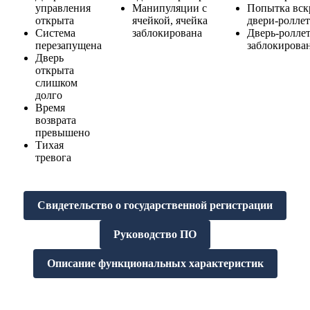
управления
Манипуляции с
Попытка вск
открыта
ячейкой, ячейка
двери-ролле
Система
заблокирована
Дверь-ролле
перезапущена
заблокирова
Дверь
открыта
слишком
долго
Время
возврата
превышено
Тихая
тревога
Свидетельство о государственной регистрации
Руководство ПО
Описание функциональных характеристик